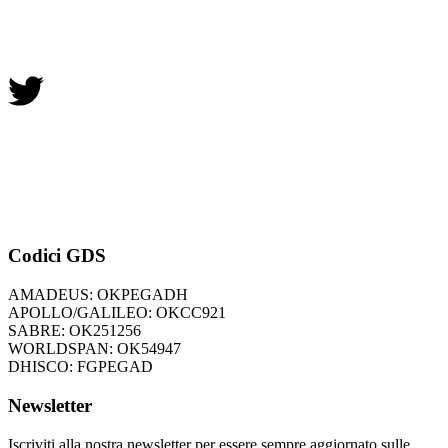
Codici GDS
AMADEUS: OKPEGADH
APOLLO/GALILEO: OKCC921
SABRE: OK251256
WORLDSPAN: OK54947
DHISCO: FGPEGAD
Newsletter
Iscriviti alla nostra newsletter per essere sempre aggiornato sulle