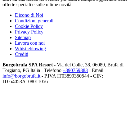
offerte speciali e sulle ultime novità
Dicono di Noi
Condizioni generali
Cookie Policy
Privacy Policy
Sitemap
Lavora con noi
Whistleblowing
Crediti
Borgobrufa SPA Resort -
Via del Colle, 38, 06089, Brufa di
Torgiano, PG Italia
- Telefono
+390759883
- Email
info@borgobrufa.it
- P.IVA
IT03899350544 - CIN:
IT054053A108011056